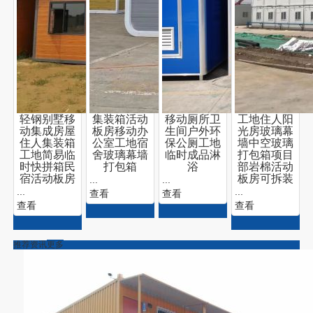
轻钢别墅移
集装箱活动
移动厕所卫
工地住人阳
动集成房屋
板房移动办
生间户外环
光房玻璃幕
住人集装箱
公室工地宿
保公厕工地
墙中空玻璃
工地简易临
舍玻璃幕墙
临时成品淋
打包箱项目
时快拼箱民
打包箱
浴
部岩棉活动
宿活动板房
...
...
板房可拆装
...
...
查看
查看
查看
查看
推荐资讯
更多