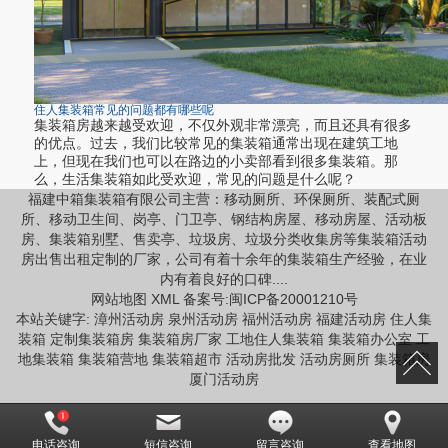
住人集装箱常见的问题都有哪些呢
集装箱房越来越受欢迎，不仅外观非常漂亮，而且还具有很多
的优点。过去，我们比较常见的集装箱通常出现在建筑工地
上，但现在我们也可以在路边的小卖部看到很多集装箱。那
么，生活集装箱如此受欢迎，常见的问题是什么呢？
福建中箱集装箱有限公司主营：
移动厕所、环保厕所、装配式厕
所、移动卫生间、岗亭、门卫亭、钢结构房屋、移动房屋、活动板
房、集装箱别墅、售卖亭、垃圾房、垃圾分类收集房等集装箱活动
房出售出租定制的厂家，公司有着十余年的集装箱生产经验，在业
内有着良好的口碑....
网站地图
XML
备案号:
闽ICP备20001210号
本站关键字:
漳州活动房
泉州活动房
福州活动房
福建活动房
住人集
装箱
定制集装箱房
集装箱房厂家
工地住人集装箱
集装箱办公室
工
地集装箱
集装箱营地
集装箱超市
活动房批发
活动房厕所
集装箱房
厦门活动房
电话咨询
短信咨询
留言咨询
查看地图